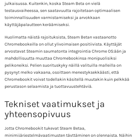
julkaisussa. Kuitenkin, koska Steam Beta on vielä
testausvaiheessa, sen saatavuutta rajoitetaan optimaalisen
toiminnallisuuden varmistamiseksi ja arvokkaan
käyttäjäpalautteen keräämiseksi.
Huolimatta näistä rajoituksista, Steam Betan vastaanotto
Chromebookeilla on ollut ylivoimaisen positiivista. Käyttäjät
arvostavat Steamin saumatonta integrointia Chrome OS:ään ja
mahdollisuutta muuttaa Chromebookinsa monipuolisiksi
pelikoneiksi. Pelien suorituskyky näillä valituilla malleilla on
pysynyt melko vakaana, osoittaen menestyksekkäästi, että
Chromebookit voivat todellakin käsitellä muutakin kuin pelkkää
perustason selaamista ja tuottavuustehtäviä.
Tekniset vaatimukset ja
yhteensopivuus
Jotta Chromebookit tukevat Steam Betaa,
minimijärjestelmävaatimusten täyttäminen on olennaista. Näihin