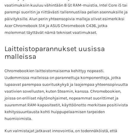
vaatimuksiin kuuluu vähintään 8 Gt RAM-muistia, Intel Core i5 tai
parempi suoritin ja riittävästi tallennustilaa pelien asennuksille ja
päivityksille. Alun perin yhteensopivia malleja olivat esimerkiksi
Acer Chromebook 514 ja ASUS Chromebook C436, jotka
molemmat täyttävät nämä tekniset vaatimukset.
Laitteistoparannukset uusissa
malleissa
Chromebookien laitteistomaisema kehittyy nopeasti.
Uudemmissa malleissa on parannettuja komponentteja, jotka
lupaavat parempaa suorituskykyä ja laajempaa yhteensopivuutta
vaativien sovellusten, kuten Steamin, kanssa. Chromebookien,
joissa on erilliset näytönohjaimet, nopeammat suorittimet ja
suuremmat RAM-kapasiteetit, käyttöönotto merkitsee positiivista
kehityssuuntausta kohti huippupelaamisen tarpeiden
huomioimista.
Kun valmistajat jatkavat innovointia, on todennäköistä, että