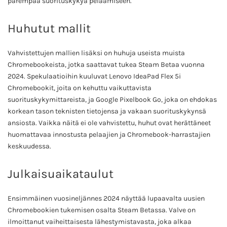
parempaa suorituskykyä pelaamiseen.
Huhutut mallit
Vahvistettujen mallien lisäksi on huhuja useista muista
Chromebookeista, jotka saattavat tukea Steam Betaa vuonna
2024. Spekulaatioihin kuuluvat Lenovo IdeaPad Flex 5i
Chromebookit, joita on kehuttu vaikuttavista
suorituskykymittareista, ja Google Pixelbook Go, joka on ehdokas
korkean tason teknisten tietojensa ja vakaan suorituskykynsä
ansiosta. Vaikka näitä ei ole vahvistettu, huhut ovat herättäneet
huomattavaa innostusta pelaajien ja Chromebook-harrastajien
keskuudessa.
Julkaisuaikataulut
Ensimmäinen vuosineljännes 2024 näyttää lupaavalta uusien
Chromebookien tukemisen osalta Steam Betassa. Valve on
ilmoittanut vaiheittaisesta lähestymistavasta, joka alkaa