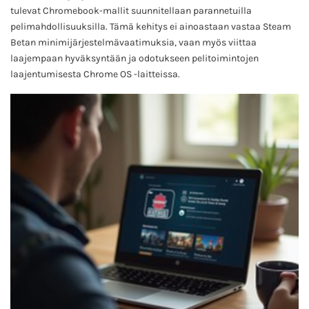
tulevat Chromebook-mallit suunnitellaan parannetuilla
pelimahdollisuuksilla. Tämä kehitys ei ainoastaan vastaa Steam
Betan minimijärjestelmävaatimuksia, vaan myös viittaa
laajempaan hyväksyntään ja odotukseen pelitoimintojen
laajentumisesta Chrome OS -laitteissa.