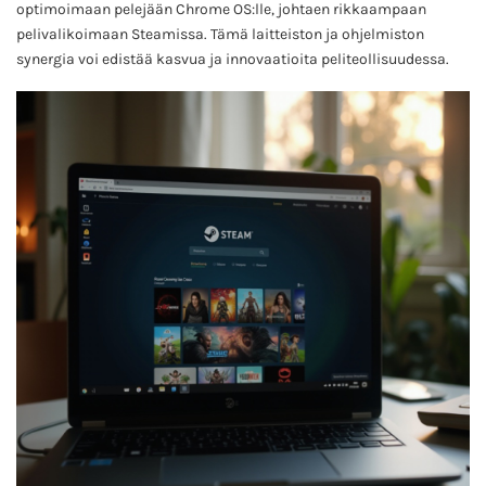
optimoimaan pelejään Chrome OS:lle, johtaen rikkaampaan
pelivalikoimaan Steamissa. Tämä laitteiston ja ohjelmiston
synergia voi edistää kasvua ja innovaatioita peliteollisuudessa.