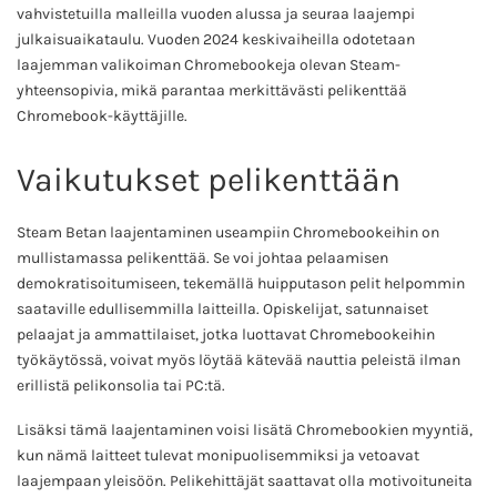
vahvistetuilla malleilla vuoden alussa ja seuraa laajempi
julkaisuaikataulu. Vuoden 2024 keskivaiheilla odotetaan
laajemman valikoiman Chromebookeja olevan Steam-
yhteensopivia, mikä parantaa merkittävästi pelikenttää
Chromebook-käyttäjille.
Vaikutukset pelikenttään
Steam Betan laajentaminen useampiin Chromebookeihin on
mullistamassa pelikenttää. Se voi johtaa pelaamisen
demokratisoitumiseen, tekemällä huipputason pelit helpommin
saataville edullisemmilla laitteilla. Opiskelijat, satunnaiset
pelaajat ja ammattilaiset, jotka luottavat Chromebookeihin
työkäytössä, voivat myös löytää kätevää nauttia peleistä ilman
erillistä pelikonsolia tai PC:tä.
Lisäksi tämä laajentaminen voisi lisätä Chromebookien myyntiä,
kun nämä laitteet tulevat monipuolisemmiksi ja vetoavat
laajempaan yleisöön. Pelikehittäjät saattavat olla motivoituneita