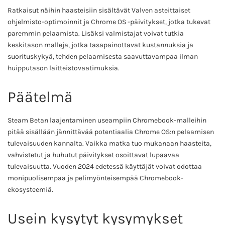
Ratkaisut näihin haasteisiin sisältävät Valven asteittaiset
ohjelmisto-optimoinnit ja Chrome OS -päivitykset, jotka tukevat
paremmin pelaamista. Lisäksi valmistajat voivat tutkia
keskitason malleja, jotka tasapainottavat kustannuksia ja
suorituskykyä, tehden pelaamisesta saavuttavampaa ilman
huipputason laitteistovaatimuksia.
Päätelmä
Steam Betan laajentaminen useampiin Chromebook-malleihin
pitää sisällään jännittävää potentiaalia Chrome OS:n pelaamisen
tulevaisuuden kannalta. Vaikka matka tuo mukanaan haasteita,
vahvistetut ja huhutut päivitykset osoittavat lupaavaa
tulevaisuutta. Vuoden 2024 edetessä käyttäjät voivat odottaa
monipuolisempaa ja pelimyönteisempää Chromebook-
ekosysteemiä.
Usein kysytyt kysymykset