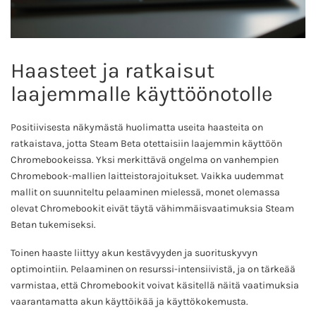
Haasteet ja ratkaisut
laajemmalle käyttöönotolle
Positiivisesta näkymästä huolimatta useita haasteita on
ratkaistava, jotta Steam Beta otettaisiin laajemmin käyttöön
Chromebookeissa. Yksi merkittävä ongelma on vanhempien
Chromebook-mallien laitteistorajoitukset. Vaikka uudemmat
mallit on suunniteltu pelaaminen mielessä, monet olemassa
olevat Chromebookit eivät täytä vähimmäisvaatimuksia Steam
Betan tukemiseksi.
Toinen haaste liittyy akun kestävyyden ja suorituskyvyn
optimointiin. Pelaaminen on resurssi-intensiivistä, ja on tärkeää
varmistaa, että Chromebookit voivat käsitellä näitä vaatimuksia
vaarantamatta akun käyttöikää ja käyttökokemusta.