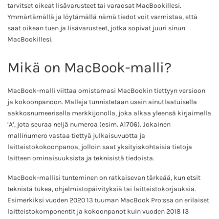
tarvitset oikeat lisävarusteet tai varaosat MacBookillesi.
Ymmärtämällä ja löytämällä nämä tiedot voit varmistaa, että
saat oikean tuen ja lisävarusteet, jotka sopivat juuri sinun
MacBookillesi.
Mikä on MacBook-malli?
MacBook-malli viittaa omistamasi MacBookin tiettyyn versioon
ja kokoonpanoon. Malleja tunnistetaan usein ainutlaatuisella
aakkosnumeerisella merkkijonolla, joka alkaa yleensä kirjaimella
’A’, jota seuraa neljä numeroa (esim. A1706). Jokainen
mallinumero vastaa tiettyä julkaisuvuotta ja
laitteistokokoonpanoa, jolloin saat yksityiskohtaisia tietoja
laitteen ominaisuuksista ja teknisistä tiedoista.
MacBook-mallisi tunteminen on ratkaisevan tärkeää, kun etsit
teknistä tukea, ohjelmistopäivityksiä tai laitteistokorjauksia.
Esimerkiksi vuoden 2020 13 tuuman MacBook Pro:ssa on erilaiset
laitteistokomponentit ja kokoonpanot kuin vuoden 2018 13