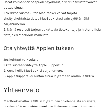
Useat kolmannen osapuolen työkalut ja verkkosivustot voivat
auttaa sinua:
1. Verkkosivustot kuten MacTracker voivat tarjota
yksityiskohtaista tietoa MacBookistasi vain syöttämällä
sarjanumeron.
2. Nämä resurssit tarjoavat kattavia tietokantoja ja historiallisia
tietoja eri MacBook-malleista.
Ota yhteyttä Applen tukeen
Jos kohtaat vaikeuksia:
1. Ota suoraan yhteyttä Apple Supportiin.
2. Anna heille MacBookisi sarjanumero.
3. Apple Support voi auttaa sinua löytämään mallin ja SKU:n.
Yhteenveto
MacBook-mallin ja SKU:n löytäminen on olennaista eri syistä,
teknisestä tuesta yhteensopivien lisävarusteiden ostamiseen.