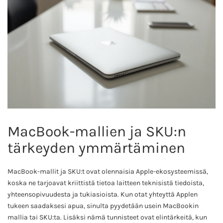
MacBook-mallien ja SKU:n
tärkeyden ymmärtäminen
MacBook-mallit ja SKU:t ovat olennaisia Apple-ekosysteemissä,
koska ne tarjoavat kriittistä tietoa laitteen teknisistä tiedoista,
yhteensopivuudesta ja tukiasioista. Kun otat yhteyttä Applen
tukeen saadaksesi apua, sinulta pyydetään usein MacBookin
mallia tai SKU:ta. Lisäksi nämä tunnisteet ovat elintärkeitä, kun