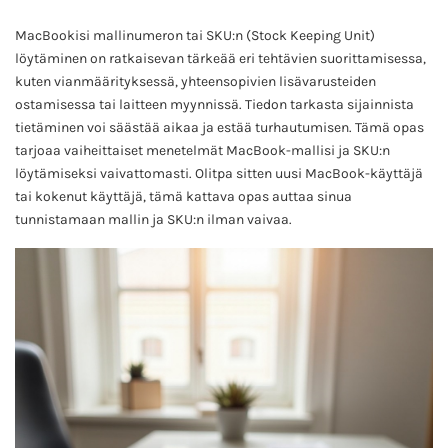
MacBookisi mallinumeron tai SKU:n (Stock Keeping Unit)
löytäminen on ratkaisevan tärkeää eri tehtävien suorittamisessa,
kuten vianmäärityksessä, yhteensopivien lisävarusteiden
ostamisessa tai laitteen myynnissä. Tiedon tarkasta sijainnista
tietäminen voi säästää aikaa ja estää turhautumisen. Tämä opas
tarjoaa vaiheittaiset menetelmät MacBook-mallisi ja SKU:n
löytämiseksi vaivattomasti. Olitpa sitten uusi MacBook-käyttäjä
tai kokenut käyttäjä, tämä kattava opas auttaa sinua
tunnistamaan mallin ja SKU:n ilman vaivaa.