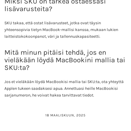
Miksi SKU on tärkeä ostaessasi
lisävarusteita?
SKU takaa, että ostat lisävarusteet, jotka ovat täysin
yhteensopivia tietyn MacBook-mallisi kanssa, mukaan lukien
laitteistokokoonpanot, väri ja tallennuskapasiteetti.
Mitä minun pitäisi tehdä, jos en
vieläkään löydä MacBookini mallia tai
SKU:ta?
Jos et vieläkään löydä MacBookisi mallia tai SKU:ta, ota yhteyttä
Applen tukeen saadaksesi apua. Annettuasi heille MacBookisi
sarjanumeron, he voivat hakea tarvittavat tiedot.
18 MAALISKUUN, 2025