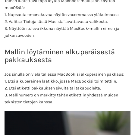
Toinen luotettava tapa löytää MacBook-mallisi on käyttää
macOS:ää:
1. Napsauta omenakuvaa näytön vasemmassa yläkulmassa.
2. Valitse ’Tietoja tästä Macista’ avattavasta valikosta.
3. Näyttöön tuleva ikkuna näyttää MacBook-mallin nimen ja
julkaisuvuoden.
Mallin löytäminen alkuperäisestä
pakkauksesta
Jos sinulla on vielä tallessa MacBookisi alkuperäinen pakkaus:
1. Etsi alkuperäinen laatikko, jossa MacBookisi toimitettiin.
2. Etsi etiketti pakkauksen sivulta tai takapuolelta.
3. Mallinumero on merkitty tähän etikettiin yhdessä muiden
teknisten tietojen kanssa.