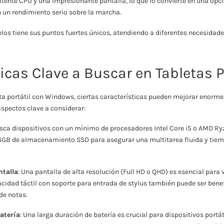
tente CPU y una impresionante pantalla, lo que lo convierte en una opc
 un rendimiento serio sobre la marcha.
os tiene sus puntos fuertes únicos, atendiendo a diferentes necesidades
icas Clave a Buscar en Tabletas P
eta portátil con Windows, ciertas características pueden mejorar enorm
aspectos clave a considerar:
usca dispositivos con un mínimo de procesadores Intel Core i5 o AMD Ry
GB de almacenamiento SSD para asegurar una multitarea fluida y tiem
ntalla
: Una pantalla de alta resolución (Full HD o QHD) es esencial para 
acidad táctil con soporte para entrada de stylus también puede ser bene
de notas.
atería
: Una larga duración de batería es crucial para dispositivos port