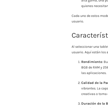
alta gama, una po
quienes necesitan
Cada uno de estos model
usuario.
Característ
Al seleccionar una tabl
usuario. Aquí están los 
Rendimiento
: B
8GB de RAM y 256
las aplicaciones.
Calidad de la Pa
vibrantes. La cap
creativas o toma 
Duración de la B