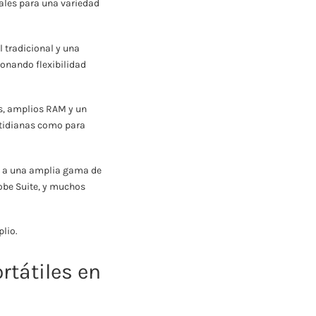
eales para una variedad
l tradicional y una
ionando flexibilidad
s, amplios RAM y un
otidianas como para
o a una amplia gama de
dobe Suite, y muchos
plio.
rtátiles en