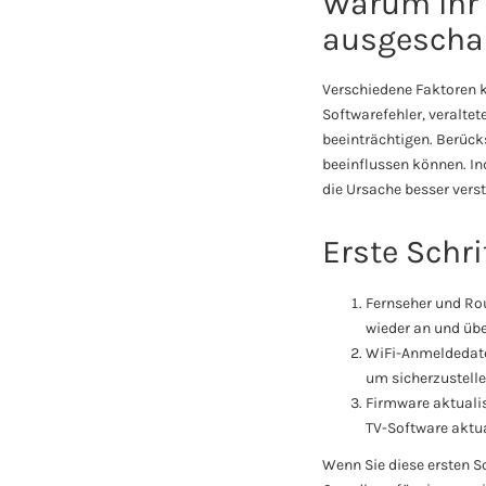
Warum Ihr 
ausgeschal
Verschiedene Faktoren k
Softwarefehler, veralte
beeinträchtigen. Berück
beeinflussen können. In
die Ursache besser vers
Erste Schr
Fernseher und Rou
wieder an und übe
WiFi-Anmeldedaten
um sicherzustelle
Firmware aktualisi
TV-Software aktual
Wenn Sie diese ersten S