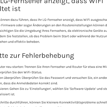
LG-Fernseher anzeigt, dass WiFi
tet ist
önnen dazu führen, dass Ihr LG-Fernseher anzeigt, dass WiFi ausgeschal
te Firmware oder sogar Änderungen an den Routereinstellungen können d
sichtigen Sie die Umgebung Ihres Fernsehers, da elektronische Geräte a
dem Sie feststellen, ob das Problem beim Start oder während der Nutzung
tehen und effektiv beheben.
itte zur Fehlerbehebung
ter neu starten: Trennen Sie Ihren Fernseher und Router für etwa eine Mi
rprüfen Sie den WiFi-Status.
 überprüfen: Überprüfen Sie das Passwort und versuchen Sie, ein ander
n, dass die Anmeldedaten korrekt sind.
eren: Gehen Sie zu ‘Einstellungen’, wählen Sie ‘Software-Update’ und stel
isiert ist.
chritte durchführen, können Sie kleinere Konnektivitätsprobleme schnel