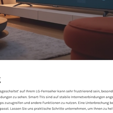
g
usgeschaltet’ auf Ihrem LG-Fernseher kann sehr frustrierend sein, besond
endungen zu sehen. Smart-TVs sind auf stabile Internetverbindungen ang
ps zuzugreifen und andere Funktionen zu nutzen. Eine Unterbrechung b
rpasst. Lassen Sie uns praktische Schritte unternehmen, um Ihnen zu hel